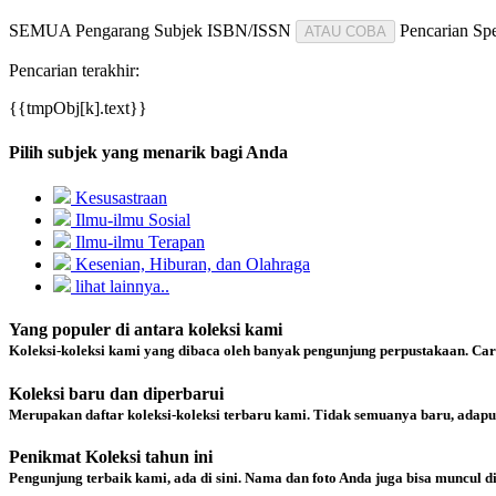
SEMUA
Pengarang
Subjek
ISBN/ISSN
Pencarian Spe
ATAU COBA
Pencarian terakhir:
{{tmpObj[k].text}}
Pilih subjek yang menarik bagi Anda
Kesusastraan
Ilmu-ilmu Sosial
Ilmu-ilmu Terapan
Kesenian, Hiburan, dan Olahraga
lihat lainnya..
Yang populer di antara koleksi kami
Koleksi-koleksi kami yang dibaca oleh banyak pengunjung perpustakaan. Ca
Koleksi baru dan diperbarui
Merupakan daftar koleksi-koleksi terbaru kami. Tidak semuanya baru, adapu
Penikmat Koleksi tahun ini
Pengunjung terbaik kami, ada di sini. Nama dan foto Anda juga bisa muncul d