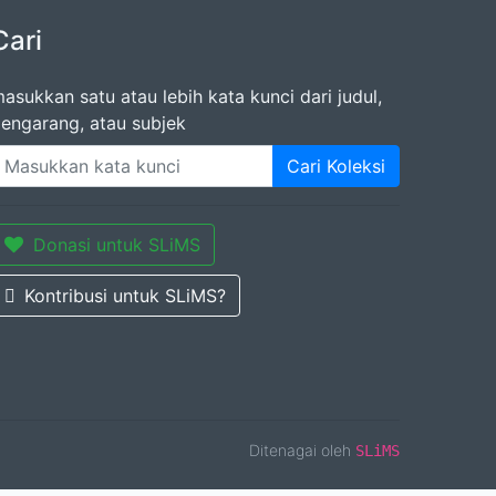
Cari
asukkan satu atau lebih kata kunci dari judul,
engarang, atau subjek
Cari Koleksi
Donasi untuk SLiMS
Kontribusi untuk SLiMS?
Ditenagai oleh
SLiMS