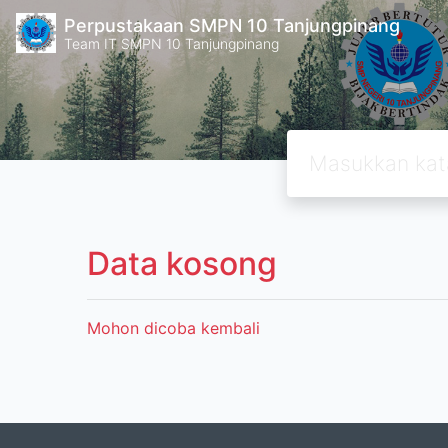
Perpustakaan SMPN 10 Tanjungpinang
Team IT SMPN 10 Tanjungpinang
Data kosong
Mohon dicoba kembali