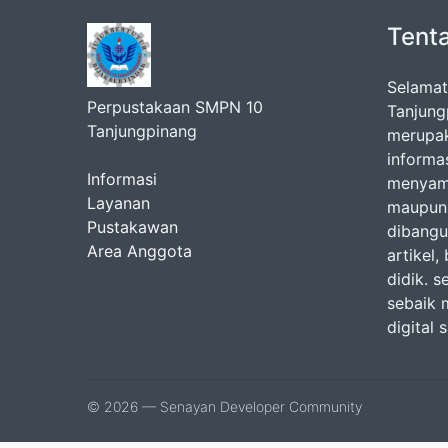
Tent
Selamat
Perpustakaan SMPN 10
Tanjungp
Tanjungpinang
merupak
informa
Informasi
menyamp
Layanan
maupun 
Pustakawan
dibangu
Area Anggota
artikel
didik. 
sebaik 
digital s
© 2026 — Senayan Developer Community