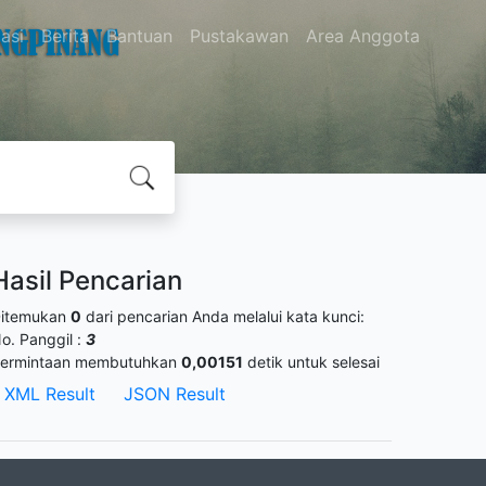
asi
Berita
Bantuan
Pustakawan
Area Anggota
Hasil Pencarian
itemukan
0
dari pencarian Anda melalui kata kunci:
o. Panggil :
3
ermintaan membutuhkan
0,00151
detik untuk selesai
XML Result
JSON Result