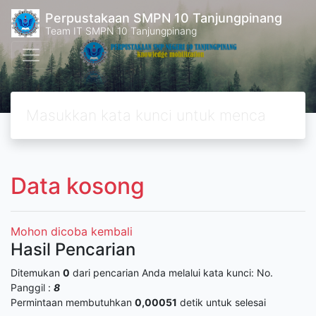
Perpustakaan SMPN 10 Tanjungpinang
Team IT SMPN 10 Tanjungpinang
Data kosong
Mohon dicoba kembali
Hasil Pencarian
Ditemukan
0
dari pencarian Anda melalui kata kunci:
No.
Panggil :
8
Permintaan membutuhkan
0,00051
detik untuk selesai