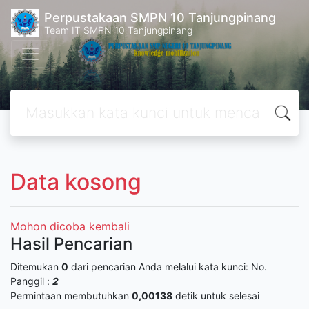
Perpustakaan SMPN 10 Tanjungpinang
Team IT SMPN 10 Tanjungpinang
Data kosong
Mohon dicoba kembali
Hasil Pencarian
Ditemukan
0
dari pencarian Anda melalui kata kunci:
No.
Panggil :
2
Permintaan membutuhkan
0,00138
detik untuk selesai