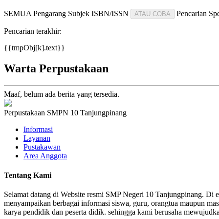
SEMUA
Pengarang
Subjek
ISBN/ISSN
Pencarian Spe
ATAU COBA
Pencarian terakhir:
{{tmpObj[k].text}}
Warta Perpustakaan
Maaf, belum ada berita yang tersedia.
Perpustakaan SMPN 10 Tanjungpinang
Informasi
Layanan
Pustakawan
Area Anggota
Tentang Kami
Selamat datang di Website resmi SMP Negeri 10 Tanjungpinang. Di er
menyampaikan berbagai informasi siswa, guru, orangtua maupun masya
karya pendidik dan peserta didik. sehingga kami berusaha mewujudkan 