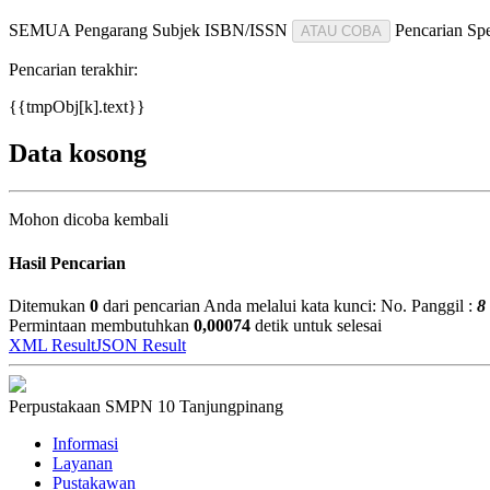
SEMUA
Pengarang
Subjek
ISBN/ISSN
Pencarian Spe
ATAU COBA
Pencarian terakhir:
{{tmpObj[k].text}}
Data kosong
Mohon dicoba kembali
Hasil Pencarian
Ditemukan
0
dari pencarian Anda melalui kata kunci:
No. Panggil :
8
Permintaan membutuhkan
0,00074
detik untuk selesai
XML Result
JSON Result
Perpustakaan SMPN 10 Tanjungpinang
Informasi
Layanan
Pustakawan