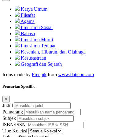
Karya Umum
Filsafat
Agama
Ilmu-ilmu Sosial
Bahasa
Ilmu-ilmu Murni
Ilmu-ilmu Terapan
Kesenian, Hiburan, dan Olahraga
Kesusastraan
Geografi dan Sejarah
Icons made by
Freepik
from
www.flaticon.com
Pencarian Spesifik
×
Judul
Pengarang
Subjek
ISBN/ISSN
Tipe Koleksi
Lokasi