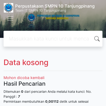
Perpustakaan SMPN 10 Tanjungpinang
Team IT SMPN 10 Tanjungpinang
Data kosong
Mohon dicoba kembali
Hasil Pencarian
Ditemukan
0
dari pencarian Anda melalui kata kunci:
No.
Panggil :
7
Permintaan membutuhkan
0,00112
detik untuk selesai