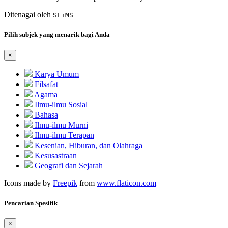
Ditenagai oleh
SLiMS
Pilih subjek yang menarik bagi Anda
×
Karya Umum
Filsafat
Agama
Ilmu-ilmu Sosial
Bahasa
Ilmu-ilmu Murni
Ilmu-ilmu Terapan
Kesenian, Hiburan, dan Olahraga
Kesusastraan
Geografi dan Sejarah
Icons made by
Freepik
from
www.flaticon.com
Pencarian Spesifik
×