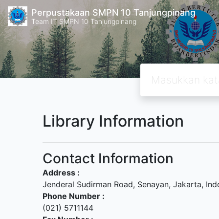
Perpustakaan SMPN 10 Tanjungpinang
Team IT SMPN 10 Tanjungpinang
Library Information
Contact Information
Address :
Jenderal Sudirman Road, Senayan, Jakarta, Ind
Phone Number :
(021) 5711144