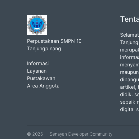
Tent
Selamat
Perpustakaan SMPN 10
Tanjungp
Tanjungpinang
merupak
informa
Informasi
menyamp
Layanan
maupun 
Pustakawan
dibangu
Area Anggota
artikel
didik. 
sebaik 
digital s
© 2026 — Senayan Developer Community