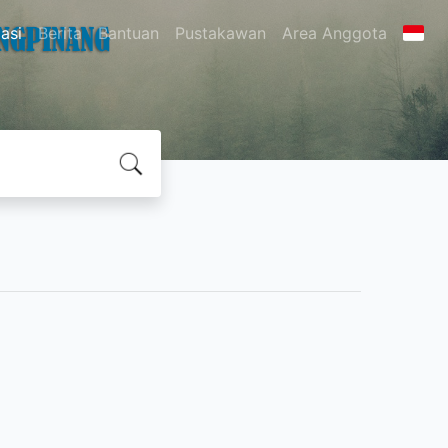
asi
Berita
Bantuan
Pustakawan
Area Anggota