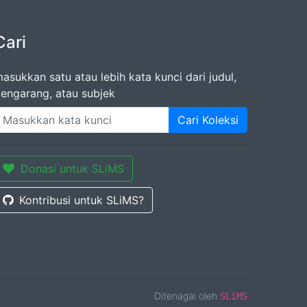
Cari
asukkan satu atau lebih kata kunci dari judul,
engarang, atau subjek
Cari Koleksi
Donasi untuk SLiMS
Kontribusi untuk SLiMS?
Ditenagai oleh
SLiMS